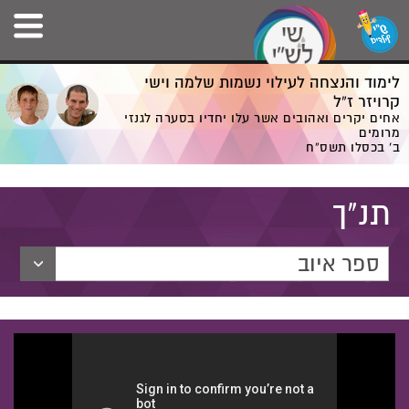
לימוד והנצחה לעילוי נשמות שלמה וישי
קרויזר ז”ל
אחים יקרים ואהובים אשר עלו יחדיו בסערה לגנזי
מרומים
ב' בכסלו תשס”ח
תנ"ך
ספר איוב