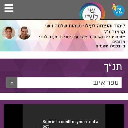
לימוד והנצחה לעילוי נשמות שלמה וישי
קרויזר ז”ל
אחים יקרים ואהובים אשר עלו יחדיו בסערה לגנזי
מרומים
ב' בכסלו תשס”ח
תנ"ך
ספר איוב