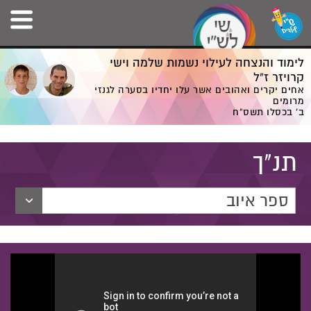
לימוד והנצחה לעילוי נשמות שלמה וישי
קרויזר ז”ל
אחים יקרים ואהובים אשר עלו יחדיו בסערה לגנזי
מרומים
ב' בכסלו תשס”ח
תנ"ך
ספר איוב