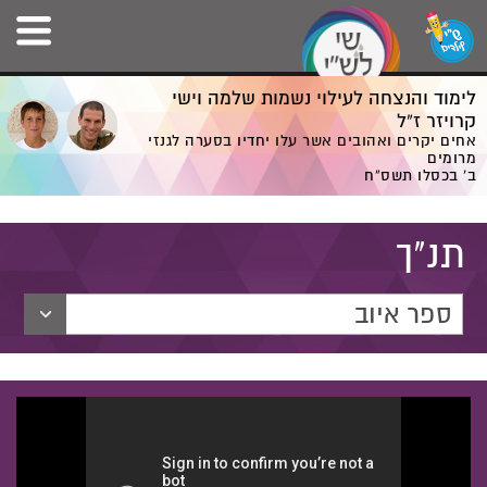
לימוד והנצחה לעילוי נשמות שלמה וישי
קרויזר ז”ל
אחים יקרים ואהובים אשר עלו יחדיו בסערה לגנזי
מרומים
ב' בכסלו תשס”ח
תנ"ך
ספר איוב