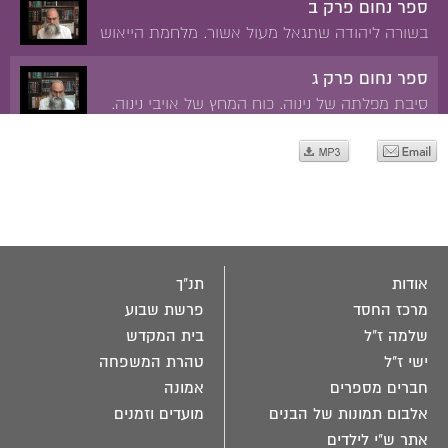
ספר נחום פרק ב
אויבי ה' יאבדו וחסידיו ינצלו. חורבן נינוה.
בשורה ליהודה שתגאל מעול אשור. מלחמת הייאוש
של אשור באויביה. ימי זוהרה של נינוה מול חורבנה.
ספר נחום פרק ג
סיבת מפלתה של נינוה. כוח המחץ של אויבי נינוה.
העונש הצפוי לנינוה. שמחת יושבי תבל לשמע
מפלתה של נינוה.
אודות
תנ"ך
מרכז החסד
פרשת שבוע
שלמה ז"ל
בית המקדש
ישי ז"ל
טהרת המשפחה
חברים מספרים
אמונה
אלבום תמונות של הבנים
מועדים וזמנים
אתר ש"י לילדים