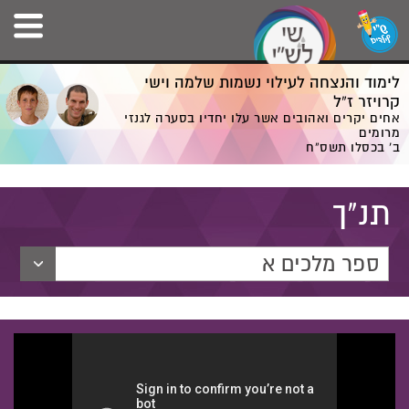
לימוד והנצחה לעילוי נשמות שלמה וישי
קרויזר ז”ל
אחים יקרים ואהובים אשר עלו יחדיו בסערה לגנזי
מרומים
ב' בכסלו תשס”ח
תנ"ך
ספר מלכים א