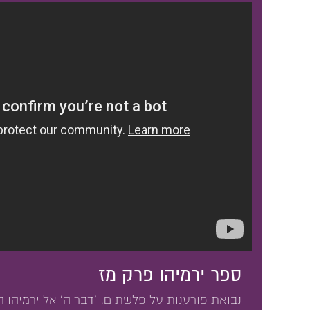
ספר ירמיהו פרק מז
נבואת פורענות על פלשתים. 'דבר ה' אל ירמיהו ה