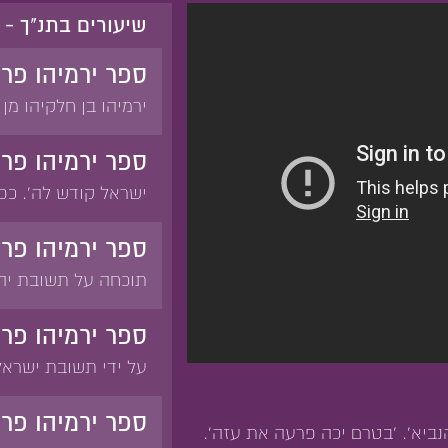
שיעורים בתנ"ך - 
ספר ירמיהו פר
ירמיהו בן חלקיהו מ
בנימין. יאשיהו. יהוי
ידעתיך'. 'לא ידעתי ד
ספר ירמיהו פר
נפוח. 'מצפון תפתח 
ישראל קודש לה'. כפ
זרה שעבדו ישראל הב
בעת צרה בלבד לא ת
ספר ירמיהו פרק
לא תועיל. 'זכרתי לך 
תוכחה על תשובת יה
עשה עמי'.
קריאה לישראל ויהוד
השבטים לשוב אל ה' 
ספר ירמיהו פר
מישראל. וידויו של י
על ידי תשובת ישראל 
חורבן יהודה על ידי 
הסיבה לחורבן. 'שאו 
ספר ירמיהו פר
נביא'. 'בטרם יכה פרעה את עזה'.
ולהיטיב לא ידעו'.