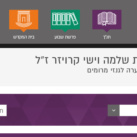
תנ"ך
פרשת שבוע
בית המקדש
 שלמה וישי קרויזר ז”ל
רה לגנזי מרומים