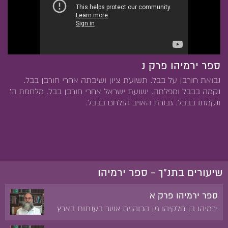
ספר ירמיהו פרק נ
נבואת חורבן על בבל. תשועת ציון ושיבתה אחרי חורבן בבל.
נקמה בבבל ומפלתה. ישועת ישראל אחרי חורבן בבל. מלחמת ה'
ונקמתו בבבל. גבורת האויב הנלחם בבבל.
שיעורים בתנ"ך - ספר ירמיהו
ספר ירמיהו פרק א
ירמיהו בן חלקיהו מן הכוהנים אשר בענתות בארץ
בנימין. יאשיהו. יהויקים. צדקיהו. 'בטרם אצרך בבטן