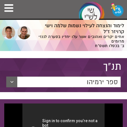
לימוד והנצחה לעילוי נשמות שלמה וישי
קרויזר ז”ל
אחים יקרים ואהובים אשר עלו יחדיו בסערה לגנזי
מרומים
ב' בכסלו תשס”ח
תנ"ך
ספר ירמיהו