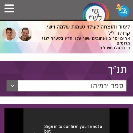
לימוד והנצחה לעילוי נשמות שלמה וישי
קרויזר ז”ל
אחים יקרים ואהובים אשר עלו יחדיו בסערה לגנזי
מרומים
ב' בכסלו תשס”ח
תנ"ך
ספר ירמיהו