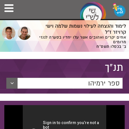
לימוד והנצחה לעילוי נשמות שלמה וישי
קרויזר ז”ל
אחים יקרים ואהובים אשר עלו יחדיו בסערה לגנזי
מרומים
ב' בכסלו תשס”ח
תנ"ך
ספר ירמיהו