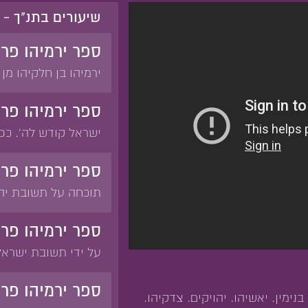
שיעורים בתנ"ך - 
ספר ירמיהו פר
ירמיהו בן חלקיהו מ
בנימין. יאשיהו. יהוי
ידעתיך'. 'לא ידעתי ד
ספר ירמיהו פר
נפוח. 'מצפון תפתח 
ישראל קודש לה'. כפ
זרה שעבדו ישראל הב
בעת צרה בלבד לא ת
ספר ירמיהו פרק
לא תועיל. 'זכרתי לך 
תוכחה על תשובת יה
עשה עמי'.
קריאה לישראל ויהוד
השבטים לשוב אל ה' 
ספר ירמיהו פר
מישראל. וידויו של י
על ידי תשובת ישראל 
חורבן יהודה על ידי 
הסיבה לחורבן. 'שאו 
ספר ירמיהו פר
ימין. יאשיהו. יהויקים. צדקיהו.
ולהיטיב לא ידעו'.