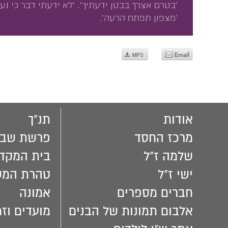
'בטרם אצרך בבטן ידעתיך'. 'לא ידעתי דבר כי נער
'מצפון תפתח הרעה'.
אודות
תנ"ך
מרכז החסד
פרשת שבו
שלמה ז"ל
בית המקד
ישי ז"ל
טהרת המ
חברים מספרים
אמונה
אלבום תמונות של הבנים
מועדים וזמ