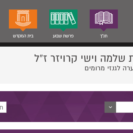
תנ"ך
פרשת שבוע
בית המקדש
 שלמה וישי קרויזר ז”ל
רה לגנזי מרומים