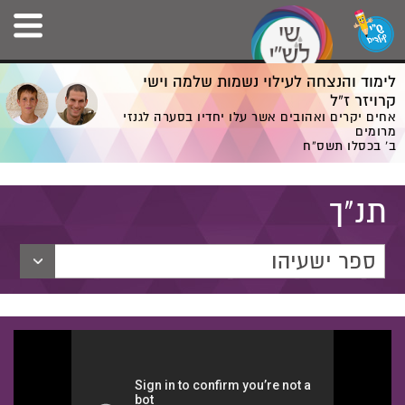
לימוד והנצחה לעילוי נשמות שלמה וישי
קרויזר ז”ל
אחים יקרים ואהובים אשר עלו יחדיו בסערה לגנזי
מרומים
ב' בכסלו תשס”ח
תנ"ך
ספר ישעיהו