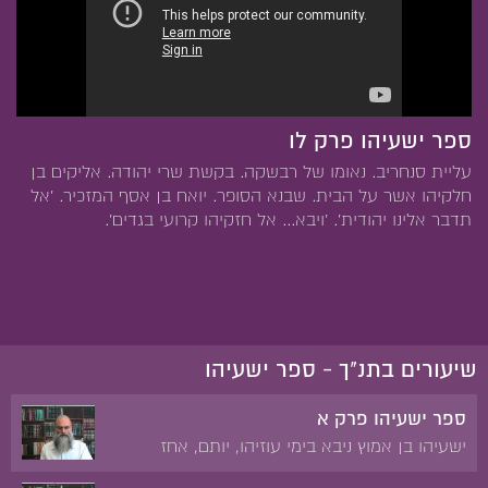
ספר ישעיהו פרק לו
עליית סנחריב. נאומו של רבשקה. בקשת שרי יהודה. אליקים בן
חלקיהו אשר על הבית. שבנא הסופר. יואח בן אסף המזכיר. 'אל
תדבר אלינו יהודית'. 'ויבא... אל חזקיהו קרועי בגדים'.
שיעורים בתנ"ך - ספר ישעיהו
ספר ישעיהו פרק א
ישעיהו בן אמוץ ניבא בימי עוזיהו, יותם, אחז
וחזקיהו. הוכיח על קלקול המידות בין אדם לחברו