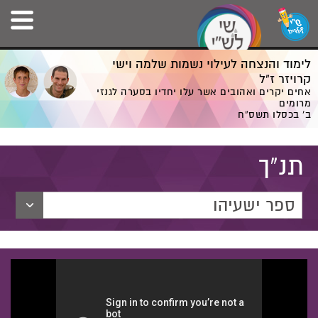
לימוד והנצחה לעילוי נשמות שלמה וישי
קרויזר ז”ל
אחים יקרים ואהובים אשר עלו יחדיו בסערה לגנזי
מרומים
ב' בכסלו תשס”ח
תנ"ך
ספר ישעיהו