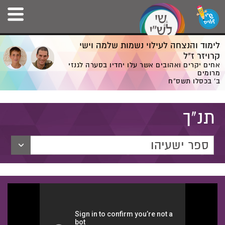
לימוד והנצחה לעילוי נשמות שלמה וישי
קרויזר ז”ל
אחים יקרים ואהובים אשר עלו יחדיו בסערה לגנזי
מרומים
ב' בכסלו תשס”ח
תנ"ך
ספר ישעיהו