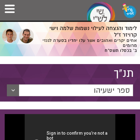
לימוד והנצחה לעילוי נשמות שלמה וישי
קרויזר ז”ל
אחים יקרים ואהובים אשר עלו יחדיו בסערה לגנזי
מרומים
ב' בכסלו תשס”ח
תנ"ך
ספר ישעיהו