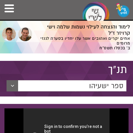
לימוד והנצחה לעילוי נשמות שלמה וישי
קרויזר ז”ל
אחים יקרים ואהובים אשר עלו יחדיו בסערה לגנזי
מרומים
ב' בכסלו תשס”ח
תנ"ך
ספר ישעיהו