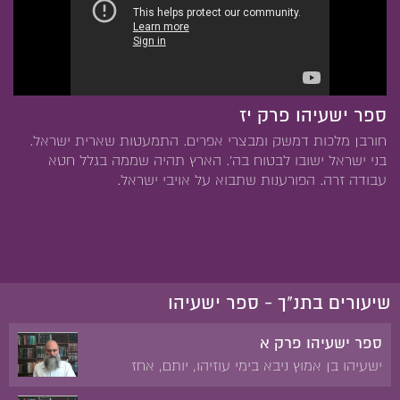
ספר ישעיהו פרק יז
חורבן מלכות דמשק ומבצרי אפרים. התמעטות שארית ישראל.
בני ישראל ישובו לבטוח בה'. הארץ תהיה שממה בגלל חטא
עבודה זרה. הפורענות שתבוא על אויבי ישראל.
שיעורים בתנ"ך - ספר ישעיהו
ספר ישעיהו פרק א
ישעיהו בן אמוץ ניבא בימי עוזיהו, יותם, אחז
וחזקיהו. הוכיח על קלקול המידות בין אדם לחברו