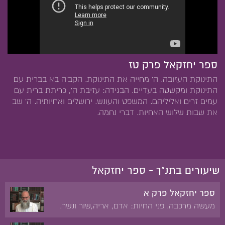
ספר יחזקאל פרק טז
התינוקת העזובה. ה' מחייה את התינוקת. הקב'ה בא בברית עם
התינוקת ומקשטה בעדיים. הבגידה: עזיבת ה', כריתת ברית עם
עמים זרים ואליליהם. המשפט והעונש. ירושלים ואחיותיה. ה' שב
את שבות שלוש האחיות. דברי נחמה.
שיעורים בתנ"ך - ספר יחזקאל
ספר יחזקאל פרק א
מעשה מרכבה. פני החיות: אדם, אריה,שור ונשר.
האופנים ותנועותיהם. הרקיע של כיסא הכבוד.