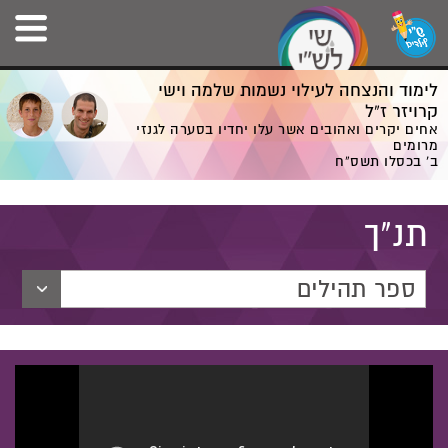
לימוד והנצחה לעילוי נשמות שלמה וישי
קרויזר ז”ל
אחים יקרים ואהובים אשר עלו יחדיו בסערה לגנזי
מרומים
ב' בכסלו תשס”ח
תנ"ך
ספר תהילים