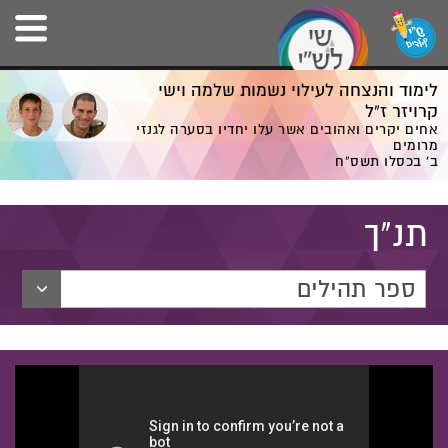
לימוד והנצחה לעילוי נשמות שלמה וישי
קרויזר ז”ל
אחים יקרים ואהובים אשר עלו יחדיו בסערה לגנזי
מרומים
ב' בכסלו תשס”ח
תנ"ך
ספר תהילים