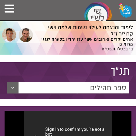
לימוד והנצחה לעילוי נשמות שלמה וישי
קרויזר ז”ל
אחים יקרים ואהובים אשר עלו יחדיו בסערה לגנזי
מרומים
ב' בכסלו תשס”ח
תנ"ך
ספר תהילים