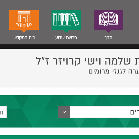
תנ"ך
פרשת שבוע
בית המקדש
 שלמה וישי קרויזר ז”ל
רה לגנזי מרומים
ים