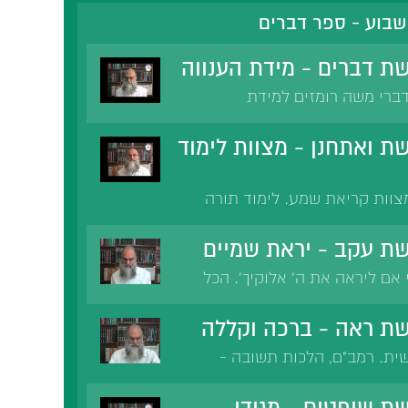
בוע - ספר דברים
ת דברים - מידת הענווה
ברי משה רומזים למידת
ת ואתחנן - מצוות לימוד
מצוות קריאת שמע. לימוד תורה
ורם לשיכחה.
ת עקב - יראת שמיים
אם ליראה את ה' אלוקיך'. הכל
ת שמים. זוהר: יראת ה' היסוד
הבת ה' ויראת ה'. רמ'א:
ת ראה - ברכה וקללה
ד כלל גדול בתורה.
ית. רמב"ם, הלכות תשובה -
 להיות צדיק או רשע. הברכה
ה על הר עיבל. כל אדם במעשיו