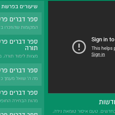
שיעורים בפרשת ש
ספר דברים פרש
המקומות שהוזכרו בד
הענווה.
ספר דברים פרש
תורה
מצוות לימוד תורה. 
בקול. לימוד בלחש ג
ספר דברים פרש
מה ה' שואל מעמך כי 
בידי שמיים חוץ מירא
לכל התורה. רמב'ם: א
ספר דברים פרש
שיוויתי ה' לנגדי תמי
דשות
מהות הבחירה החופש
לאדם בחירה חופשית
 כחדשים. טעם איסור טומאת נידה.
על הר גריזים והקלל