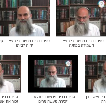
כיפור
אוכל מביא לידי גאוו
יש מצוות אכילה בערב
בתשיעי כאילו התענה
ספר דברים פרש
לקחת כדורים שיקלו 
דוד
'ונקם ישיב לצריו וכ
הגויים. הנקמה בגויי
ספר דברים פרשת כי תצא -
ספר דברים פרשת כי תצא - נקי
השמירה במחנה
יהיה לביתו
'מזמור לדוד בברחו 
ספר דברים פר
ישראל חילול שם ה'.
יששכר וזבולון
שם ה'.
זבולון עסק במסחר 
לזכות שניהם. סוטה: 
לימוד התורה של הלל
יומא: הלל , אלעזר ב
ישראל. שמחת תורה.
י תצא - בן
ספר דברים פרשת כי תצא -
ספר דברים 
רה
זכירת מעשה מרים
זכור את אש