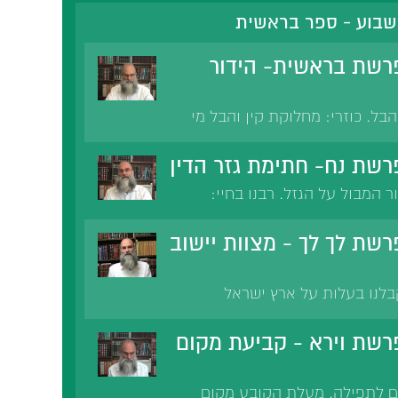
שבוע - ספר בראשית
רשת בראשית- הידור
הבל. כוזרי: מחלוקת קין והבל מי
 תכלית הקורבן לשנות את
קריב. 'זה אלי ואנווהו'. התנאה
שת נח- חתימת גזר הדין
 מצווה. הכנות לשבת.
ר המבול על הגזל. רבנו בחיי:
ת. רמב'ן: גזל רע לשמיים ורע
 הגזלן מידה כנגד מידה. עצירת
שת לך לך - מצוות יישוב
וזל את חברו כאילו נוטל נשמתו.
בלנו בעלות על ארץ ישראל
ס. בנתינה זו פקעה זכותם של
ץ. מצווה לכבוש את הארץ
שת וירא - קביעת מקום
ם לתפילה. מעלת הקובע מקום