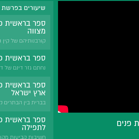
שיעורים בפרשת 
ספר בראשית פ
מצווה
קורבנותיהם של קין ו
יקבל את ארץ ישראל.
דרגתו הרוחנית של המ
ספר בראשית פר
לפניו במצוות. הידור
נחתם גזר דינם של דו
גזל מהמצוות המושכלו
לבריות. מהר'ל: עונש
ספר בראשית פר
גשמים בעוון גזל. הג
ארץ ישראל
בברית בין הבתרים ק
מנהר פרת ועד הנילו
אומות העולם על האר
ספר בראשית פר
 פנים
ולהתיישב בה.
לתפילה
חשיבות קביעות מקו