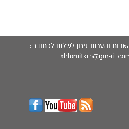
חיה השילוני. רחבעם. עגלים
תה ובן ישי נטייל בגן עדן'. 'אין
. אחאב. מנשה. חפץ חיים.
ארות והערות ניתן לשלוח לכתובת:
shlomitkro@gmail.co