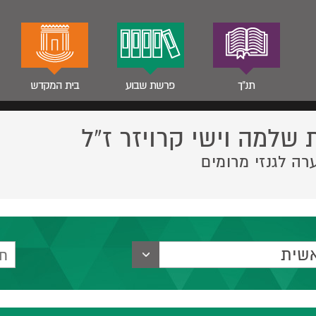
תנ"ך
פרשת שבוע
בית המקדש
 שלמה וישי קרויזר ז”ל
רה לגנזי מרומים
שית