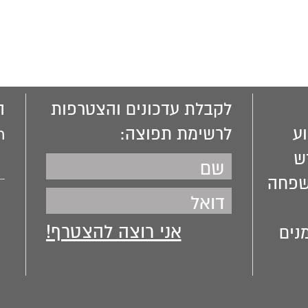
משה. עשיו. ירבעם. א
בבית אל ובדן. 'אני וא
להם חלק לעולם הבא'
לשון הרע.
לקבלת עדכונים והצטרפות
ה
ע
לרשימת תפוצה:
m
ש
שפחה
נים