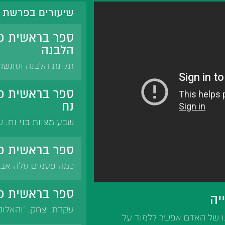
שיעורים בפרשת 
ספר בראשית פ
הלבנה
תלונת הלבנה ועונש
הכוכבים הם פיצוי לל
מידת הענווה.
ספר בראשית פר
נח
שבע מצוות בני נח. ש
העולם. קבלת שבע המצ
לקיים את שבע מצוות 
ספר בראשית פר
כמה פעמים עלה אבר
לעליית אברהם לארץ
ספר בראשית פר
יה
עקדת יצחק. 'והאלוק
ונו של האדם אפשר ללמוד על
שופר. זיכרונות בראש