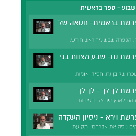
שבוע - ספר בראשית
רשת בראשית- חטאה של
ה. הכפרה שבשעיר ראש חודש.
בנה. הגנות שבמידת הגאווה.
שת נח- שבע מצוות בני
כרו של בן נח. חסידי אומות
וות בגלל ציווי ה'. כפייה
בני נח.
שת לך לך - לך לך
הם לארץ ישראל. הסיבות
 ישראל.
שת וירא - ניסיון העקדה
ים ניסה את אברהם'. תקיעת
 השנה. עשרה ניסיונות נתנסה