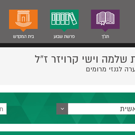
תנ"ך
פרשת שבוע
בית המקדש
 שלמה וישי קרויזר ז”ל
רה לגנזי מרומים
שית