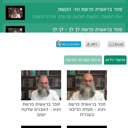
עמדי'. שאול באחת ועלתה לו, דוד בשתיים ולא עלתה לו.
ספר בראשית פרשת נח- הקשת
מעלת ההודאה על חטא. 'מכסה פשעיו לא יצליח ומודה ועוזב
אות הקשת. הקשת תופעה טבעית. צורת הקשת.
ירוחם'. כפיות טובה.
הקשת רומזת לקב"ה. האיסור להסתכל בקשת
ספר בראשית פרשת לך לך - לך לך
לאורך זמן.
כמה פעמים עלה אברהם לארץ ישראל. הסיבות
לעליית אברהם לארץ ישראל.
ספר בראשית פרשת וירא - מעלת הזריזות
מידת הזריזות של אברהם. זריזים מקדימים למצוות.
שיעורי וידאו
שיחות קצרות לפרשה
הזריזות של משה. מעלת הלומד במרץ ובזריזות.
ספר בראשית פרשת חיי שרה- שני חיי שרה
מצווה הבאה לידך אל תחמיצנה. זריזות בעבודת ה'.
מה נלמד ממניין חיי שרה. המעלה שיש בכל אחד
משנותיו של האדם. חיי שרה היו שווים לטובה.
ספר בראשית פרשת תולדות - כוחה של
תפילה
ספר בראשית פרשת
ספר בראשית פרשת
מדוע היו האבות עקרים. מעלת התפילה. הבכי של לאה. הכוונה
ויצא - מעלת הדיבור
ויצא - האבנים שלקח
שבתפילה.
בעברית
יעקב
ספר בראשית פרשת ויצא - האבנים שלקח
יעקב