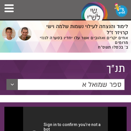
לימוד והנצחה לעילוי נשמות שלמה וישי
קרויזר ז”ל
אחים יקרים ואהובים אשר עלו יחדיו בסערה לגנזי
מרומים
ב' בכסלו תשס”ח
תנ"ך
ספר שמואל א