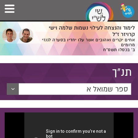
לימוד והנצחה לעילוי נשמות שלמה וישי
קרויזר ז”ל
אחים יקרים ואהובים אשר עלו יחדיו בסערה לגנזי
מרומים
ב' בכסלו תשס”ח
תנ"ך
ספר שמואל א