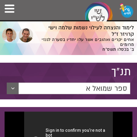
לימוד והנצחה לעילוי נשמות שלמה וישי
קרויזר ז”ל
אחים יקרים ואהובים אשר עלו יחדיו בסערה לגנזי
מרומים
ב' בכסלו תשס”ח
תנ"ך
ספר שמואל א