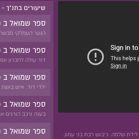
שיעורים בתנ"ך -
ספר שמואל ב 
הנער העמלקי מבשר 
שאול ובניו בהר הגלב
הנער העמלקי. קינת ד
ספר שמואל ב פ
והנעימים בחייהם ובמ
דוד עולה לחברון ונמ
את אנשי יבש הגלעד.
שאול על ישראל. אבנר
ספר שמואל ב פ
בבריכה בגבעון. אבנ
ילדי דוד. איש בושת
בת איה. אבנר כועס 
אנוכי'. אבנר מבקש מ
ספר שמואל ב פ
מבקש שיחזירו לו את 
בענה ורכב הורגים א
את אבנר. קינת דוד ו
לדוד בחברון. דוד הו
בושת נקבר בקבר אבנ
ספר שמואל ב 
ידת שלמה. כיבוש רבת בני עמון.