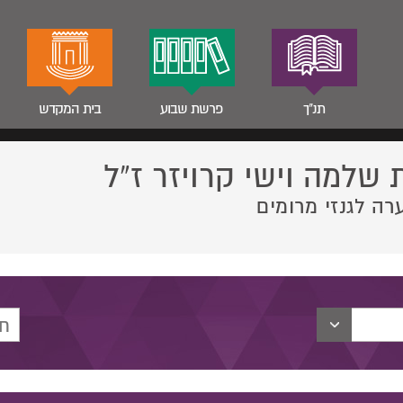
תנ"ך
פרשת שבוע
בית המקדש
 שלמה וישי קרויזר ז”ל
רה לגנזי מרומים