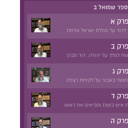
 ספר שמואל ב
פרק א
לדוד על מפלת ישראל ומיתת
וע. האבל על מות שאול. הריגת
וד על שאול ויהונתן. 'הנאהבים
רק ב
ותם לא נפרדו'.
שח למלך על יהודה. דוד מברך
 אבנר ממליך את איש בושת בן
 ואנשיו ניגפים לפני עבדי דוד
רק ג
ר הורג את עשהאל.
 חושד באבנר על לקיחת רצפה
על איש בושת: 'הראש כלב
דוד לכרות איתו ברית. דוד
רק ד
מיכל מפלטי בן ליש. יואב הורג
ת איש בושת ומביאים את ראשו
אבלו על מות אבנר.
רג את בענה ורכב. ראש איש
ר בחברון.
פרק ה