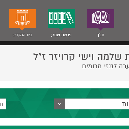
תנ"ך
פרשת שבוע
בית המקדש
 שלמה וישי קרויזר ז”ל
רה לגנזי מרומים
ת