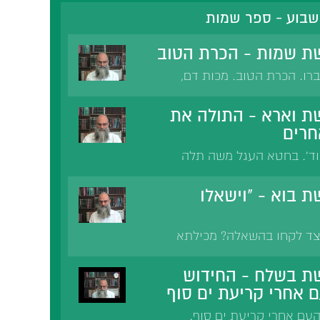
שבוע - ספר שמות
ת שמות - הכרת הטוב
רו. הכרת הטוב. מכות דם,
 אהרון. משה לא היכה את מדין.
תי לך חסד נעורייך'. אליהו
ת וארא - התולה את
אמר שירה אחרי מפלת סנחריב.
חרים
וד'. בחטא העגל משה תלה
 תלה בזכות עצמו ותלו לו
חמיה לא נקרא על שמו בגלל
 בוא - "וישאלו
 רמב'ן: המתגאה על הבריות-
יצד לקחו בהשאלה? מכילתא
רצונם. רבנו חננאל ורשב"ם:
תבוע, לבקש. אבן עזרא: ברצונו
ת בשלח - החידוש
 אלכסנדר מוקדון, גביה בן
 אחרי קריעת ים סוף
עם אחרי קריעת ים סוף.