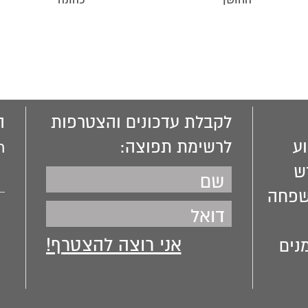
החושן
כהונה
לקבלת עדכונים והצטרפות
ה
ע
לרשימת תפוצה:
m
ש
שפחה
נים