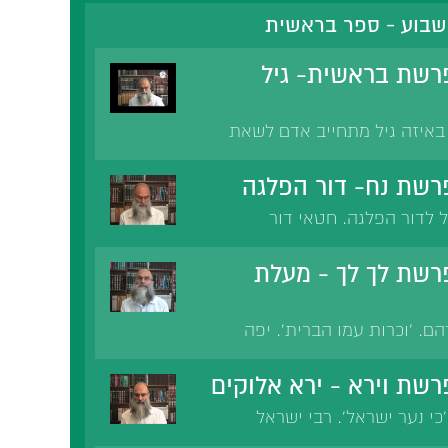
שבוע - ספר בראשית
רשת בראשית- גיל
 באיזה גיל מתחייב אדם לשאת
שת נח- דור הפלגה
ל לדור הפלגה. חטאי דור
שכולם יחשבו אותו דבר, ר"ן-
ודה זרה. חטאו של נמרוד.
שת לך לך - מעלת
הפלגה.
ם. 'וכרות עמו הברית'. יפה
הל. סנדק בברית של מבוגר.
 שלא יהיה אותו סנדק לשני
שת וירא - ירא אלוקים
זבח.
י נער ישראל'. רבי ישראל
אתה'. אברהם ועובדיהו. חיאל