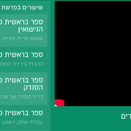
שיעורים בפרשת 
ספר בראשית פ
הנישואין
מצוות פרייה ורבייה.
אישה.
ספר בראשית פר
ההבדל בין דור המבו
הפלגה: הנצי"ב- רצו 
רצו שכולם יעבדו עב
ספר בראשית פר
עונשם של אנשי דור 
הסנדק
ברית המילה של אברה
כוח הסנדק מכוח המו
סנדק כמקטיר קטורת.
ספר בראשית פר
ים
אחים. סנדק דומה למ
עקדת יצחק. הושע: 'כ
מסלנט. 'ירא אלוקים 