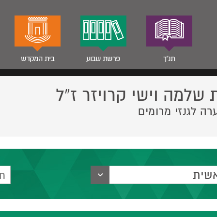
תנ"ך
פרשת שבוע
בית המקדש
 שלמה וישי קרויזר ז”ל
רה לגנזי מרומים
שית