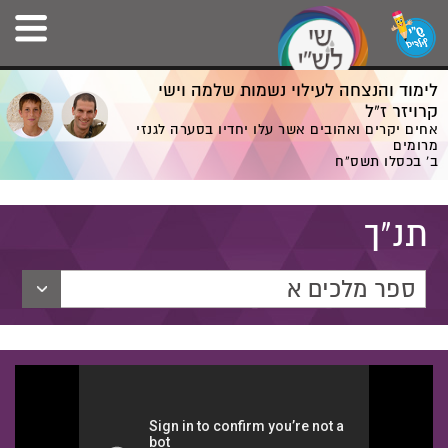
לימוד והנצחה לעילוי נשמות שלמה וישי
קרויזר ז”ל
אחים יקרים ואהובים אשר עלו יחדיו בסערה לגנזי
מרומים
ב' בכסלו תשס”ח
תנ"ך
ספר מלכים א