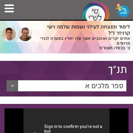
לימוד והנצחה לעילוי נשמות שלמה וישי
קרויזר ז”ל
אחים יקרים ואהובים אשר עלו יחדיו בסערה לגנזי
מרומים
ב' בכסלו תשס”ח
תנ"ך
ספר מלכים א