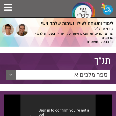
לימוד והנצחה לעילוי נשמות שלמה וישי
קרויזר ז”ל
אחים יקרים ואהובים אשר עלו יחדיו בסערה לגנזי
מרומים
ב' בכסלו תשס”ח
תנ"ך
ספר מלכים א