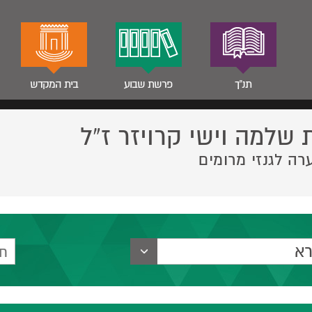
תנ"ך
פרשת שבוע
בית המקדש
 שלמה וישי קרויזר ז”ל
רה לגנזי מרומים
רא