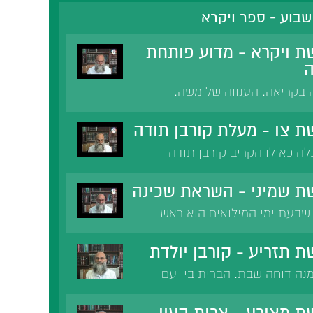
בוע - ספר ויקרא
ת ויקרא - מדוע פותחת
ה
בקריאה. הענווה של משה.
שה לנבואת בלעם. הטעם
ה 'ויקרא'.
ת צו - מעלת קורבן תודה
ה כאילו הקריב קורבן תודה
ורבות ירושלים. מעלת קורבן
 במנחת שתי הלחם שבחג
ת שמיני - השראת שכינה
דה.
שבעת ימי המילואים הוא ראש
רי משה: "זה הדבר אשר ציווה
מוד תורה. להתקרב לקב"ה על
 תזריע - קורבן יולדת
ות.
מנה דוחה שבת. הברית בין עם
 הברית זוכים לרשת את הארץ
בגלל ביטול ברית מילה. אברהם