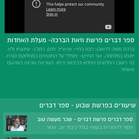
ספר דברים פרשת וזאת הברכה- מעלת האחדות
ברכת משה לראובן: רבנו בחיי- שיאריך ימים, רמב'ן- שינצחו ולא
ימותו במלחמה, אור החיים- יתפלל על החוטאים במחלוקת קורח.
בני ראובן החלוצים החלוץ בכיבוש יריחו. השראת שכינה כשהעם
מאוחד.
שיעורים בפרשת שבוע - ספר דברים
ספר דברים פרשת דברים - שכר מעשה טוב
אסור להתגרות בעשיו בגלל כיבוד אב. אסור
להילחם עם עמון ומואב בשכר לוט ששתק. שכר