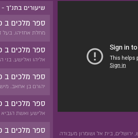
שיעורים בתנ"ך - 
ספר מלכים ב פ
מחלת אחזיהו. בעל ז
שיער. אזור עור. שר
אחזיהו. יהורם.
ספר מלכים ב פ
אליהו ואלישע. בני הנ
'פי שניים ברוחך'. 'ר
בסערה השמיים'. 'אבי
ספר מלכים ב פ
אדרת אליהו. המתקת מ
יהורם בן אחאב. מיש
דובים מהיער.
אדום. 'ולא היה מים'.
המנגן'. 'המים אדומים
ספר מלכים ב פ
ויעלהו עולה על החומ
אלישע ואשת הנביא עו
השמן. האישה השונמי
השונמית. גחזי. אליש
ספר מלכים ב פ
 ירושלים, בית אל ושומרון מעבודה
אלישע מבריא את הנזי