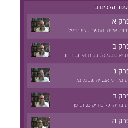
ספר מלכים ב
רק א
בוב. אליהו התשבי. איש בעל
 החמישים. אש משמיים. מות
רק ב
ביאים בגלגל, בבית אל וביריחו.
כב אש וסוסי אש'. 'ויעל אליהו
 אבי רכב ישראל ופרשיו'.
רק ג
י יריחו. 'עלה קרח'. שני
ע מלך מואב. יהושפט. מלך
 אלישע בן שפט. 'והיה כנגן
 כדם'. 'ויקח את בנו הבכור...
רק ד
ה'.
בדיה. כלים ריקים. נס פך
ת. עליית קיר לאלישע. מות בן
ע מחייה את בן השונמית.
רק ה
ד. לחם ביכורים. 'אכול והותר'.