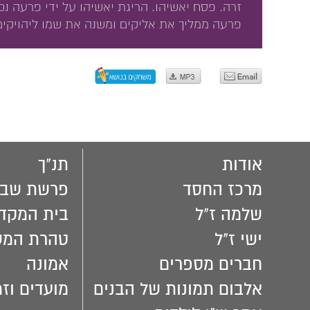
זרה. פסח יאשיהו. הריגת יאשיהו על ידי פרעה נכ
פרעה ממליך את אליקים ומשנה את שמו ליהויקים
אודות
תנ"ך
מרכז החסד
פרשת שבו
שלמה ז"ל
בית המקד
ישי ז"ל
טהרת המ
חברים מספרים
אמונה
אלבום תמונות של הבנים
מועדים וזמ