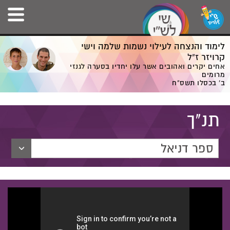
לימוד והנצחה לעילוי נשמות שלמה וישי
קרויזר ז”ל
אחים יקרים ואהובים אשר עלו יחדיו בסערה לגנזי
מרומים
ב' בכסלו תשס”ח
תנ"ך
ספר דניאל