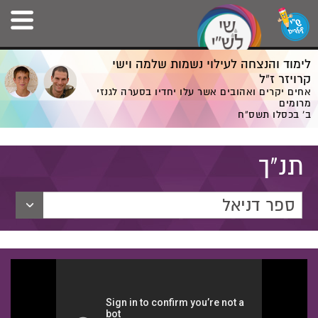
לימוד והנצחה לעילוי נשמות שלמה וישי
קרויזר ז”ל
אחים יקרים ואהובים אשר עלו יחדיו בסערה לגנזי
מרומים
ב' בכסלו תשס”ח
תנ"ך
ספר דניאל