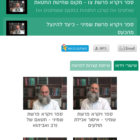
ספר ויקרא פרשת צו - מקום שחיטת החטאת
מדוע נאמר "נפש כי תחטא". חטאת כוהן גדול.
שוחטים את קורבן החטאת במקום ששוחטים את
חטאת סנהדרין. חטאת מלך. חטאת יחיד.
קורבן העולה כדי שלא לבייש את החוטא. אסור
ספר ויקרא פרשת שמיני - כיצד להינצל
להלבין פנים בשעת תוכחה. השמירה על כבודו של
מהכעס
העבד. ההיתר להראות לתלמידים נגע צרעת.
כעסו של משה על אלעזר ואיתמר. גנות הכעס. מידת הסבלנות.
עדות רבי חיים ויטאל על האר"י. בעל התניא באגרת הקודש.
ספ ויקרא פרשת תזריע - מדוע קדמה פרשת
דברי המגיד לבית יוסף. אגרת הרמב"ן.
שמיני לפרשת תזריע
שיעורי וידאו
שיחות קצרות לפרשה
מדוע נברא האדם אחרון. יתרון האדם על בעלי החיים
והמלאכים. כוח הבחירה.
ספר ויקרא פרשת מצורע - למד לשונך לומר
"איני יודע"
מדוע בעל הבית אומר 'כנגע נראה לי'. שלא יאמר אדם טמא
אפילו על ודאי. שלא יפתח אדם פה לשטן. הכוהן פוסק על
ספר ויקרא פרשת
ספר ויקרא פרשת
ספר ויקרא פרשת אחרי מות - הווידוי
טומאת הנגע.
שמיני - איסור אכילת
שמיני - חטאם של
הווידוי של הכוהן הגדול ביום כיפור. מדוע הכוהן
תולעים
נדב ואביהוא
הגדול מתוודה שלוש פעמים. נוסח הווידוי. מדוע יש
ספר ויקרא פרשת קדושים - מצוות התוכחה
צורך בווידוי בפה.