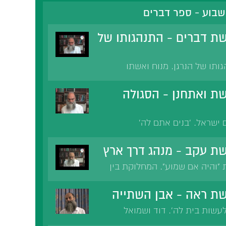
בוע - ספר דברים
ת דברים - התנהגותו של
ותו של הנרגן. מנוח ואשתו
ת כפיות הטובה.
ת ואתחנן - הסגולה
 ישראל. 'בנים אתם לה'
נו מכל העמים'. חביבים ישראל.
: סגולת עם ישראל. הרב קוק:
ת עקב - מנהג דרך ארץ
אז אנו יודעים את עצמנו.
והיה אם שמוע". המחלוקת בין
ון בר יוחאי. ההבדל בין פרשה
 בקריאת שמע. האבן שהעלה
ת ראה - אבן השתייה
בית המקדש. מותו של רבי
עשות בית לה'. דוד ושמואל
. רמב'ם מורה נבוכים: