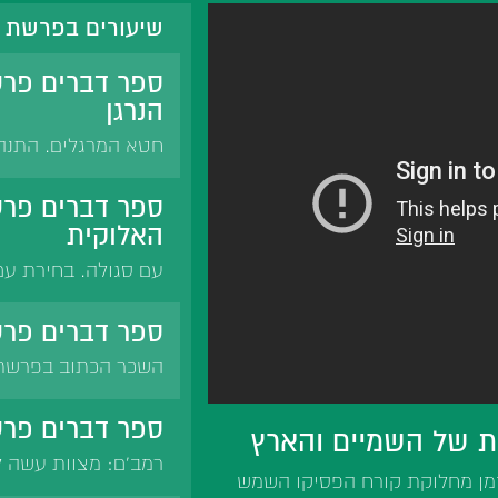
שיעורים בפרשת ש
ספר דברים פרש
הנרגן
חטא המרגלים. התנהג
בהתגלות המלאך. מיד
ספר דברים פרש
האלוקית
עם סגולה. בחירת עם
אלקיכם'. 'אשר בחר ב
בחירת אברהם. כוזרי
ספר דברים פרש
אם נדע את גדולתנו ו
השכר הכתוב בפרשת "
רב ישמעאל לרבי שמע
ראשונה לפרשה שניה
ספר דברים פרש
ת של השמיים והארץ
רבי חנינא בן דוסא ל
רמב'ם: מצוות עשה ל
עקיבא.
זמן מחלוקת קורח הפסיקו השמש
חפשו את מקום המקדש