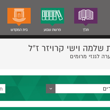
תנ"ך
פרשת שבוע
בית המקדש
 שלמה וישי קרויזר ז”ל
רה לגנזי מרומים
ים