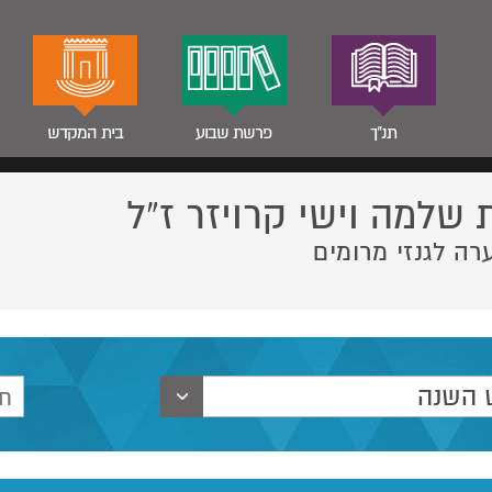
תנ"ך
פרשת שבוע
בית המקדש
 שלמה וישי קרויזר ז”ל
רה לגנזי מרומים
 השנה