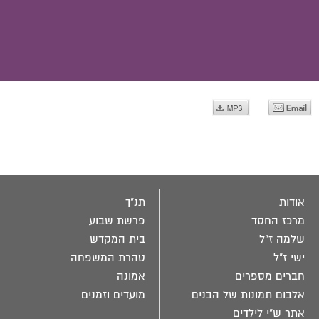
ישראל. "בהר ציון תהיה פליטה". "והיה בית יעקב
אש ובית יוסף להבה ובית עשיו לקש". "ועלו
מושיעים בהר ציון לשפוט את הר עשיו והיתה לה'
המלוכה".
אודות
תנ"ך
מרכז החסד
פרשת שבוע
שלמה ז"ל
בית המקדש
ישי ז"ל
טהרת המשפחה
חברים מספרים
אמונה
אלבום תמונות של הבנים
מועדים וזמנים
אתר ש"י לילדים