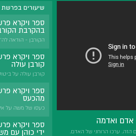
שיעורים בפרשת ש
ספר ויקרא פרש
בהקרבת הקורב
הקורבן - הודאה לה'.
הקורבנות של יעקב 
נזבח. קורבנות קין 
ספר ויקרא פרש
עם עמלק. הקורבן- ל
קורבן עולה
קורבן עולה על ביטו
איוב הקריב עולות. א
של הקב'ה. רבנו יונ
ספר ויקרא פרש
מדין. מסילת ישרים. 
מהכעס
כעסו של משה על אלע
הסבלנות. עדות רבי ח
 אדם ואדמה
התניא באגרת הקודש.
ספר ויקרא פרשת
הרמב"ן.
ידי כוהן עם מש
ם הזה. ערכו הרוחני של האדם.