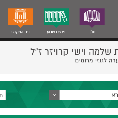
תנ"ך
פרשת שבוע
בית המקדש
 שלמה וישי קרויזר ז”ל
רה לגנזי מרומים
רא