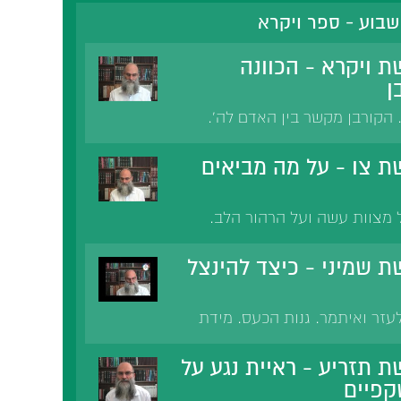
בוע - ספר ויקרא
ת ויקרא - הכוונה
ן
 הקורבן מקשר בין האדם לה'.
ושלמה. לשם שישה דברים הזבח
והבל. חטאו של שאול במלחמה
ת צו - על מה מביאים
עשות נחת רוח לה'.
ל מצוות עשה ועל הרהור הלב.
ברהם ונח הרהרו אחר מידותיו
ה: אזהרה על המחשבות. מלחמת
ת שמיני - כיצד להינצל
רמב'ם הלכות מקוואות.
זר ואיתמר. גנות הכעס. מידת
יים ויטאל על האר"י. בעל
 דברי המגיד לבית יוסף. אגרת
 תזריע - ראיית נגע על
קפיים