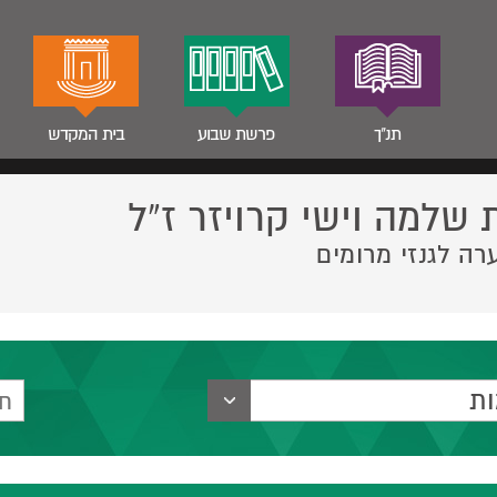
תנ"ך
פרשת שבוע
בית המקדש
 שלמה וישי קרויזר ז”ל
רה לגנזי מרומים
ת