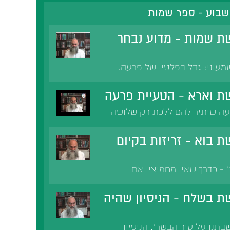
שבוע - ספר שמות
ת שמות - מדוע נבחר
שמעוני: גדל בפלטין של פרעה.
: מחשבות ה' עמקו. רמב'ם
 העמק דבר. מהר'ל, גבורות ה'.
ת וארא - הטעיית פרעה
 הקודש והמקדש. הרב קוק,
ה שיתיר להם ללכת רק שלושה
נתו לכך?
 בוא - זריזות בקיום
- כדרך שאין מחמיצין את
 את המצווה. זריזות בקיום
כת שלמה. עליית רבי זירא לארץ
 בשלח - הניסיון שהיה
אברהם, רבקה ואמו של שמשון.
תנו על סיר הבשר". הניסיון