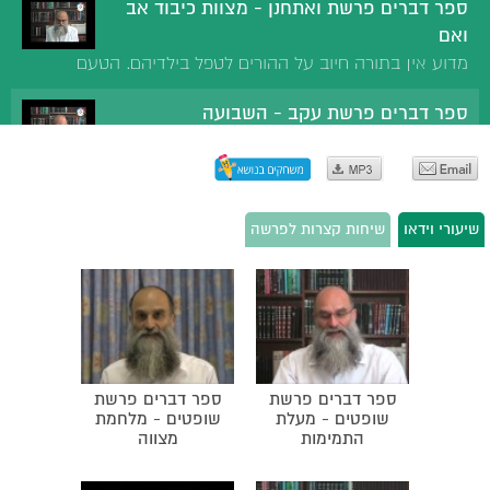
ספר דברים פרשת ואתחנן - מצוות כיבוד אב
ואם
מדוע אין בתורה חיוב על ההורים לטפל בילדיהם. הטעם
למצוות כיבוד אב ואם. שלושה שותפים באדם. מתי אין חובה
ספר דברים פרשת עקב - השבועה
לשמוע בקול ההורים. שכר מצוות כיבוד אב ואם.
"ובשמו תשבע". האם יש מצוות עשה להישבע
בבית דין? חומרת השבועה בשם ה'. עונש על אי
ספר דברים פרשת ראה - אכילת בשר
קיום שבועה.
ההיתר לאכול בשר. דעתו של רבנו סעדיה גאון.
שיעורי וידאו
שיחות קצרות לפרשה
מאכלו של שלמה. מדוע הותר לנח ובניו לאכול בשר.
ספר דברים פרשת שופטים - מגידי עתידות
מצוות אכילת בשר ביום טוב.
"תמים תהיה עם ה' אלוקיך". האיסור ללכת למגידי
עתידות. אין לפחד מקיום דבריהם של מגידי
ספר דברים פרשת כי תצא - רחמנות במלחמה
עתידות.
במלחמה אסור לרחם על אויבים. ברית השלום
ספר דברים פרשת
ספר דברים פרשת
שכרת אחאב עם בן הדד מלך ארם. החמלה על
שופטים - מעלת
שופטים - מלחמת
ספר דברים פרשת כי תבוא - מקרא ביכורים
רשעים אכזריות היא. הדרכה ללוחמים.
התמימות
מצווה
מצוות הבאת ביכורים. מקרא ביכורים. "ארמי אובד
אבי". הגדה של פסח. מי הוא "ארמי אובד אבי"?