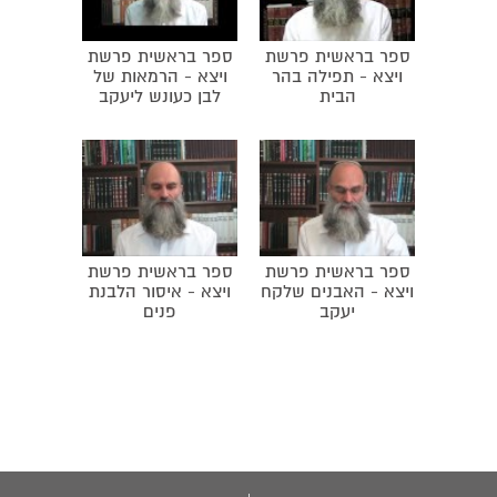
צואריו עוד'. קריאת שמע. מסילת ישרים. מהר'ל. תפילת ותיקין.
מיהודה
רבי עקיבא. כוזרי.
'לא יסור שבט מיהודה'. דיני המלך. האם יתכן שיהיה מלך שלא
ספר בראשית פרשת
ספר בראשית פרשת
ויצא - תפילה בהר
ויצא - הרמאות של
משבט יהודה. מדוע כעסו ה' ושמואל על בקשת המלוכה. נבואת
הבית
לבן כעונש ליעקב
אחיה השילוני. מלכות ירבעם. העונש של בית חשמונאי בגלל
שמלכו.
ספר בראשית פרשת
ספר בראשית פרשת
ויצא - האבנים שלקח
ויצא - איסור הלבנת
יעקב
פנים