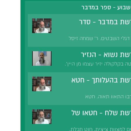
שבוע - ספר במדבר
שת במדבר - סדר
דגלי השבטים. ר' שמחה זיסל
דר הוא מעקרונות המוסר. סדר
בבית המדרש. רב כהנא ורבי
ת נשוא - הנזיר
ל. ארי שאמרת נעשה שועל.
ה בקלקולה יזיר עצמו מן היין'.
ב'ן - בשבחו של הנזיר. רבי
 של הנזיר. שמואל היה נזיר
שת בהעלותך - חטא
אל.
בו התאוו תאוה. חטא
נו על אכילת בשר. מצוות כיסוי
בצל. אין אוכלים בשר לשובע.
שת שלח - חטאו של
ברות התאווה. יש לו מנה רוצה
 למצוות ציצית. חוט תכלת.