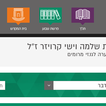
תנ"ך
פרשת שבוע
בית המקדש
 שלמה וישי קרויזר ז”ל
רה לגנזי מרומים
בר