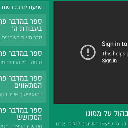
שיעורים בפרשת 
ספר במדבר פר
בעבודת ה'
סדר חניית השבטים. 
זיו, הסבא מקלם. הס
הלימוד. סדר ישיבה 
ספר במדבר פרש
יוחנן. ארי עלה מבב
סוטה: 'כל הרואה סוט
רמב'ם, אבן עזרא, רמ
אלעזר הקפר - בגנותו
ספר במדבר פר
עולם. מעילו של שמו
המתאווים
'והאספסוף אשר בקר
המתאווים. דעת רבותי
הדם. אכול בצל ושב 
ספר במדבר פר
ול על ממונו
גנות מידת התאווה. ק
המקושש
מאתיים.
ובן וגד שיצאו ראשונים לגלות. אדם
מקושש העצים. הטעם