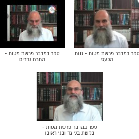
הפסוק: "הנני נותן לך
ספר במדבר פר
מלך כוזר
מכת החושך. חטא המרג
ורבה בר בר חנה. ע
כורש. רבי יהודה הלוי
ספר במדבר פרש
יעקב עמדין. סידור ב
ישראל
פר במדבר פרשת מטות - גנות
ספר במדבר פרשת מטות -
הכעס
התרת נדרים
מצוות כיבוש הארץ. ג
מצוות יישוב ארץ יש
הלוי בציון של רבי יה
ספר במדבר פרשת מטות -
בקשת בני גד ובני ראובן