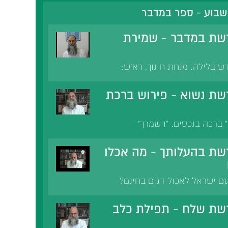
שבוע - ספר במדבר
שת במדבר - שמירת
 בלילה. מנחת חינוך, רא'ש:
 נבוכים: שמירה למניעת כניסת
 בזמן הזה. מידות: עונשם של
ת נשוא - פירוש ברכת
" ברכה בנכסים. "וישמרך"
 פניו אליך" פנים שוחקות.
שא ה פניו אליך" ה יכבוש כעסו.
ת בהעלותך - מה אכלו
ם שקול כנגד הכל.
ם ישראל לאכול דגים בחינם?
לת הירקות במצרים. הבכי על
שת שלח - תפילת כלב