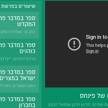
שיעורים בפרשת 
ספר במדבר פר
המקדש
רמב'ם: שמירת המקדש
שמירה גם ביום. מורה
זרים וטמאים. שמירה
ספר במדבר פרש
הנרדמים בשמירה.
כוהנים
ברכת כוהנים. "יברכך
שהברכה תשמר. "יאר ה
"ויחנך" מציאת חן. "י
ספר במדבר פרש
"וישם לך שלום" השלו
ישראל במצרים
האם המצרים נתנו לע
הסבר התלונה על אכי
 של פינחס
הפרישה מעריות.
ספר במדבר פר
בחברון
ם שמיים. מדוע תיקן שמואל הקטן