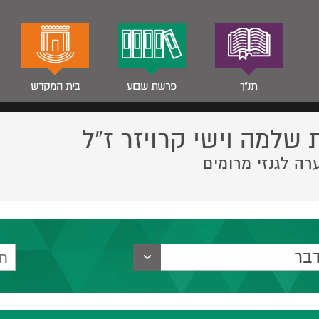
תנ"ך
פרשת שבוע
בית המקדש
 שלמה וישי קרויזר ז”ל
רה לגנזי מרומים
בר