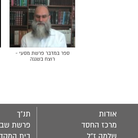
ספר במדבר פרשת מסעי -
רוצח בשגגה
אודות
תנ"ך
מרכז החסד
פרשת שבו
שלמה ז"ל
בית המקד