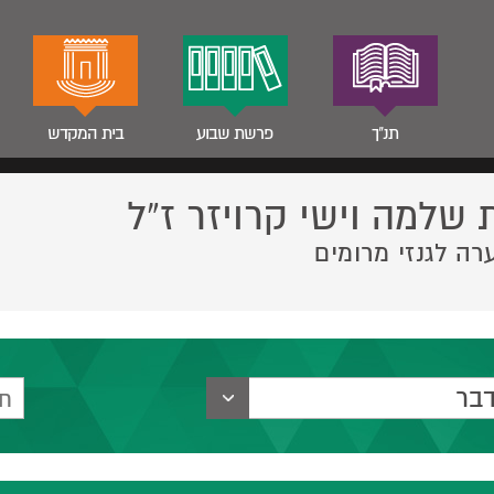
תנ"ך
פרשת שבוע
בית המקדש
 שלמה וישי קרויזר ז”ל
רה לגנזי מרומים
בר