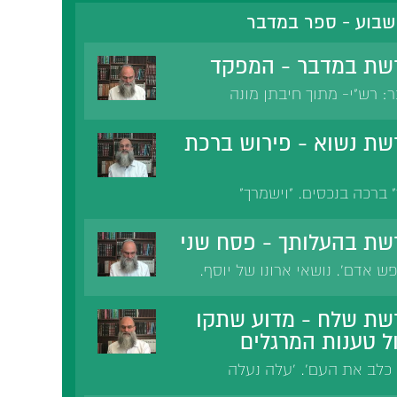
שבוע - ספר במדבר
שת במדבר - המפקד
רש"י- מתוך חיבתן מונה
ת את חסד ה' ולמנות את
ם על הנס. המניין על ידי שקלים.
ת נשוא - פירוש ברכת
 שמנה את העם שלא לצורך.
בוסי. בית המקדש.
" ברכה בנכסים. "וישמרך"
 פניו אליך" פנים שוחקות.
שא ה פניו אליך" ה יכבוש כעסו.
שת בהעלותך - פסח שני
ם שקול כנגד הכל.
ש אדם'. נושאי ארונו של יוסף.
ים במת מצווה. רב יצחק ורב
את שמע. מהר'ל בתפארת
שת שלח - מדוע שתקו
 מצווה לא קנה שלמות רוחנית.
ל טענות המרגלים
 כלב את העם'. 'עלה נעלה
 רמב'ן. 'גם בי התאנף ה'