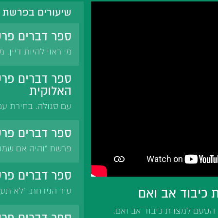
שיעורים בפרשת ש
ספר דברים פרשת
מי ראוי להיות דיין.
התוכחה במינוי הדיי
מגלים גם את רבו. ל
ספר דברים פרש
הלימוד ישירות מהרב
האלוקית
מאיר.
עם סגולה. בחירת עם
אלקיכם'. 'אשר בחר ב
בחירת אברהם. כוזרי
ספר דברים פרש
אם נדע את גדולתנו ו
פרשת "והיה אם שמוע
לפרשה שנייה. שכר ו
הרבים. שכר ועונש ב
ספר דברים פרש
ישראל. חיוב קיום מ
 כיבוד אב ואם
עיר הנידחת. 'לא תעשו
לך ציונים".
מצאנז. שריפת תפילי
 הטעם למצוות כיבוד אב ואם.
נחום. הרב ווידנפלד 