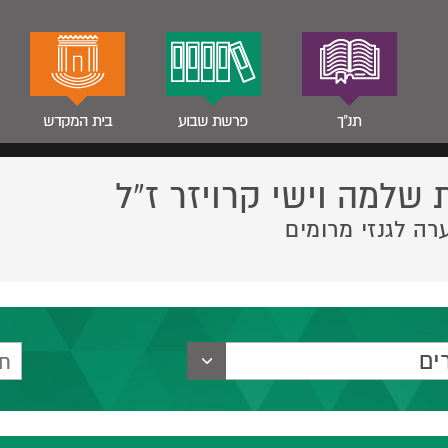
תנ"ך
פרשת שבוע
בית המקדש
 שלמה וישי קרויזר ז”ל
רה לגנזי מרומים
ים